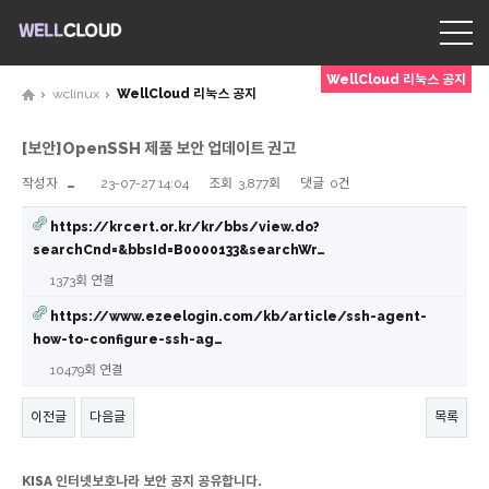
WellCloud 리눅스 공지
wclinux
WellCloud 리눅스 공지
[보안]OpenSSH 제품 보안 업데이트 권고
작성자
…
23-07-27 14:04
조회
3,877회
댓글
0건
https://krcert.or.kr/kr/bbs/view.do?
searchCnd=&bbsId=B0000133&searchWr…
1373회 연결
https://www.ezeelogin.com/kb/article/ssh-agent-
how-to-configure-ssh-ag…
10479회 연결
이전글
다음글
목록
KISA 인터넷보호나라 보안 공지 공유합니다.