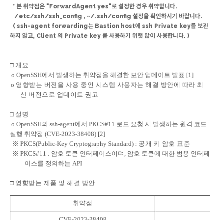
* 본 취약점은 "ForwardAgent yes"로 설정한 경우 취약합니다.
/etc/ssh/ssh_config , ~/.ssh/config 설정을 확인하시기 바랍니다.
( ssh-agent forwarding는 Bastion host에 ssh Private key를 보관
하지 않고, Client 의 Private key 를 사용하기 위햇 많이 사용합니다. )
□
개요
o OpenSSH
에서 발생하는 취약점을 해결한 보안 업데이트 발표
[1]
o
영향받는 버전을 사용 중인 시스템 사용자는 해결 방안에 따라 최
신 버전으로 업데이트 권고
□
설명
o OpenSSH
의
ssh-agent
에서
PKCS#11
로드 요청 시 발생하는 원격 코드
실행 취약점
(CVE-2023-38408) [2]
※
PKCS(Public-Key Cryptography Standard) :
공개 키 암호 표준
※
PKCS#11 :
암호 토큰 인터페이스이며
,
암호 토큰에 대한 범용 인터페
이스를 정의하는
API
□
영향받는 제품 및 해결 방안
취약점
CVE-2023-38408
O